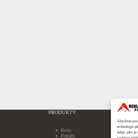
PRODUKTY
Abychom poskyt
technologie j
Boxy
údaje, jako j
Potrubí
souhlasu může 