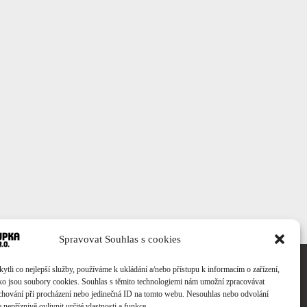
Spravovat Souhlas s cookies
li co nejlepší služby, používáme k ukládání a/nebo přístupu k informacím o zařízení,
ako jsou soubory cookies. Souhlas s těmito technologiemi nám umožní zpracovávat
e chování při procházení nebo jedinečná ID na tomto webu. Nesouhlas nebo odvolání
nepříznivě ovlivnit určité vlastnosti a funkce.