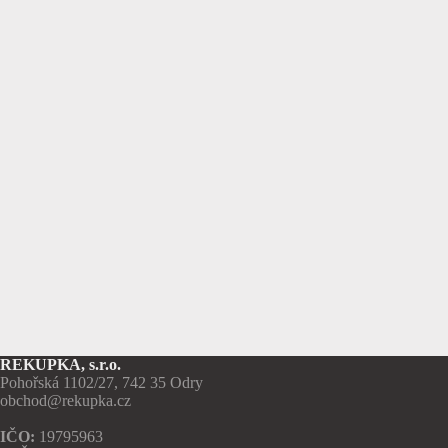
REKUPKA, s.r.o.
Pohořská 1102/27, 742 35 Odry
obchod@rekupka.cz
IČO:
19795963